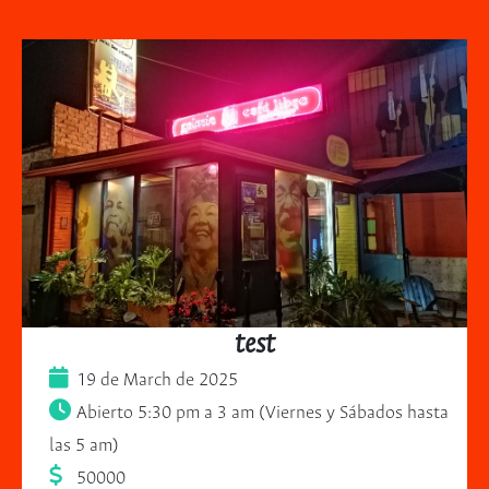
test
19 de March de 2025
Abierto 5:30 pm a 3 am (Viernes y Sábados hasta
las 5 am)
50000