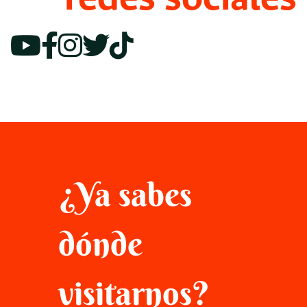
¿Ya sabes
dónde
visitarnos?