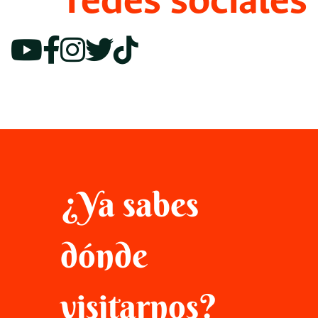
redes sociales
¿Ya sabes
dónde
visitarnos?